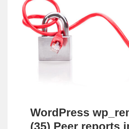
WordPress wp_rem
(35) Peer reports 