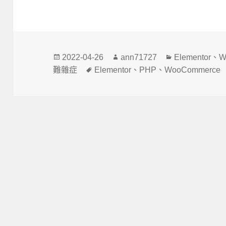
發
作
分
2022-04-26
ann71727
Elementor
、
W
佈
者
類
標
難雜症
Elementor
、
PHP
、
WooCommerce
日
籤
期: