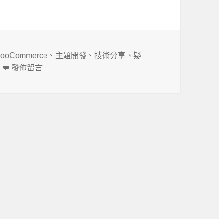
ooCommerce
、
主題開發
、
技術分享
、
疑
在〈WooCommerce 列表頁顯示商品筆數〉
發佈留言