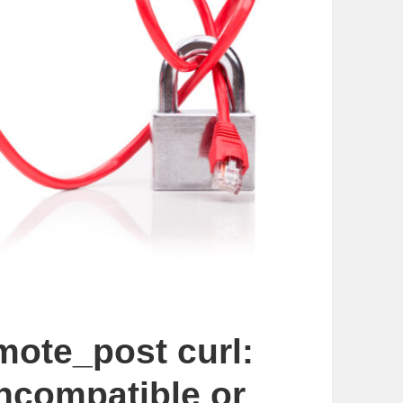
ote_post curl:
incompatible or