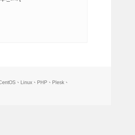
標
CentOS
、
Linux
、
PHP
、
Plesk
、
籤
l: (35) Peer reports incompatible or unsupported protocol v