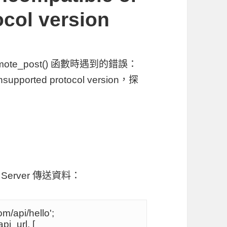
col version
ote_post()
函數時遇到的錯誤：
unsupported protocol version
，探
erver 傳送資料：
m/api/hello';
i_url, [