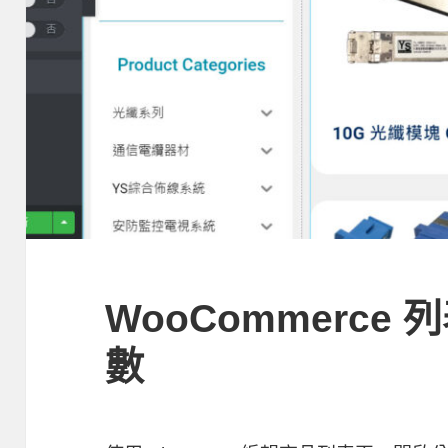
WooCommerce
數