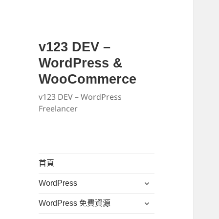
v123 DEV –
WordPress &
WooCommerce
v123 DEV – WordPress
Freelancer
首頁
展
WordPress
開
展
WordPress 免費資源
子
開
選