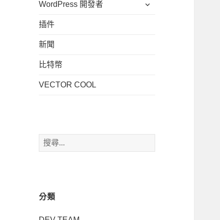
展
WordPress 開發者
子
單
開
選
插件
子
單
選
新聞
單
比特幣
VECTOR COOL
搜
尋
關
鍵
字:
分類
DEV TEAM