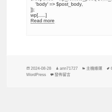
    'body' => $post_body,
]);
wp[......]
Read more
發
作
分
2024-08-28
ann71727
主機維運
佈
者
類
在〈WordPress wp_remote_post cur
WordPress
發佈留言
日
期: