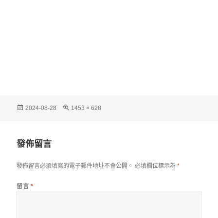
發
完
2024-08-28
1453 × 628
佈
整
日
尺
期:
寸
發佈留言
發佈留言必須填寫的電子郵件地址不會公開。
必填欄位標示為
*
留言
*