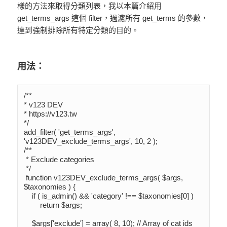
樣的方法來取得分類列表，我以本篇介紹用
get_terms_args 這個 filter，過濾所有 get_terms 的參數，
達到強制排除所有特定分類的目的。
用法：
/**

* v123 DEV

* https://v123.tw

*/

add_filter( 'get_terms_args', 
'v123DEV_exclude_terms_args', 10, 2 );

/**

 * Exclude categories

 */

 function v123DEV_exclude_terms_args( $args, 
$taxonomies ) {

    if ( is_admin() && 'category' !== $taxonomies[0] )

        return $args;

    $args['exclude'] = array( 8, 10); // Array of cat ids 