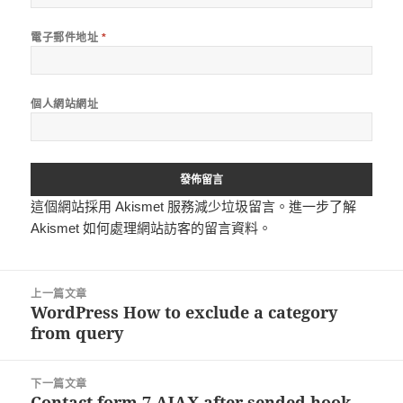
電子郵件地址
*
個人網站網址
這個網站採用 Akismet 服務減少垃圾留言。
進一步了解
Akismet 如何處理網站訪客的留言資料
。
文
上一篇文章
章
WordPress How to exclude a category
上
導
from query
一
覽
篇
文
下一篇文章
章:
Contact form 7 AJAX after sended hook
下