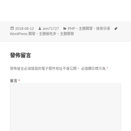
發
作
分
標
2018-08-12
ann71727
PHP
、
主題開發
、
技術分享
佈
者
類
籤
WordPress 開發
、
主題偷吃步
、
主題開發
日
期:
發佈留言
發佈留言必須填寫的電子郵件地址不會公開。
必填欄位標示為
*
留言
*