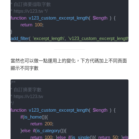
* 自訂摘要擷取字數

* https://v123.tw */
function
v123_custom_excerpt_length
(
$length
)
{
return
100
;
}
add_filter
(
'excerpt_length'
,
'v123_custom_excerpt_length'
,
99
當然也可以做一點運用上的變化，下方代碼加上不同頁面
顯示不同字數
/**

* 自訂摘要字數

* https://v123.tw

*/
function
v123_custom_excerpt_length
(
$length
)
{
if
(
is_home
(
)
)
{
return
200
;
}
else
if
(
is_category
(
)
)
{
return
100
;
}
else
if
(
is_single
(
)
)
{
return
50
;
}
else
{
r