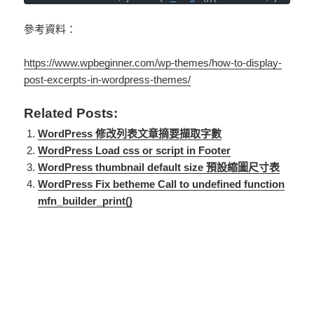
參考資料：
https://www.wpbeginner.com/wp-themes/how-to-display-
post-excerpts-in-wordpress-themes/
Related Posts:
WordPress 修改列表文章摘要擷取字數
WordPress Load css or script in Footer
WordPress thumbnail default size 預設縮圖尺寸表
WordPress Fix betheme Call to undefined function
mfn_builder_print()