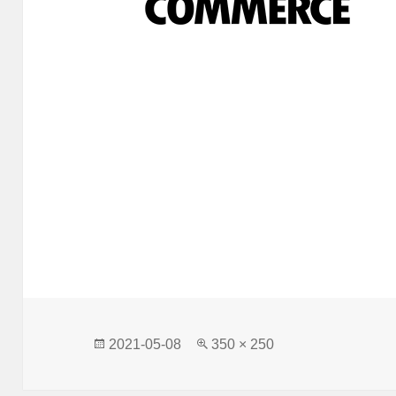
發
完
2021-05-08
350 × 250
佈
整
日
尺