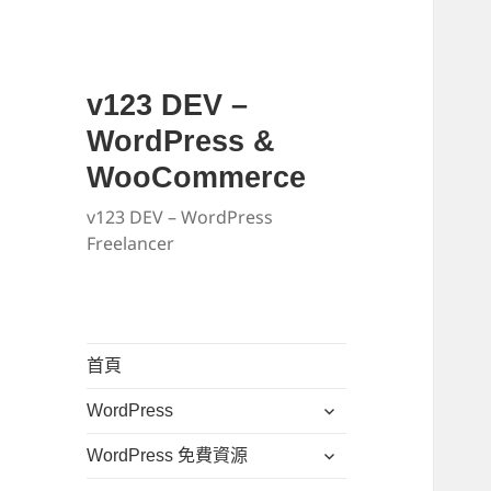
v123 DEV –
WordPress &
WooCommerce
v123 DEV – WordPress
Freelancer
首頁
展
WordPress
開
展
WordPress 免費資源
子
開
選