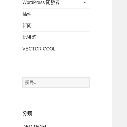
展
WordPress 開發者
子
單
開
選
插件
子
單
選
新聞
單
比特幣
VECTOR COOL
搜
尋
關
鍵
字:
分類
DEV TEAM