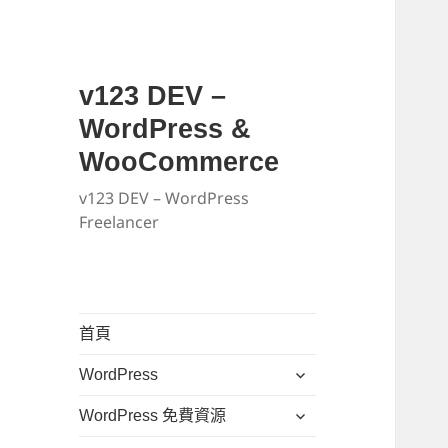
v123 DEV –
WordPress &
WooCommerce
v123 DEV – WordPress
Freelancer
首頁
展
WordPress
開
展
WordPress 免費資源
子
開
選