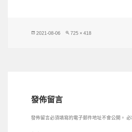
發
完
2021-08-06
725 × 418
佈
整
日
尺
期:
寸
發佈留言
發佈留言必須填寫的電子郵件地址不會公開。
必